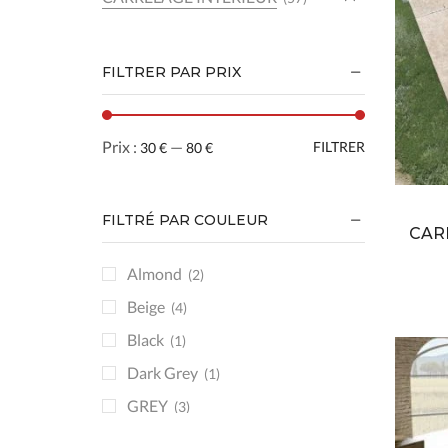
Aspect béton
(17)
Aspect bois
(10)
FILTRER PAR PRIX
Aspect carreaux de ciment
(5)
Aspect marbre
(11)
Prix
Prix
Prix :
—
FILTRER
30 €
80 €
Aspect pierre
(14)
min
max
FAÏENCE
(26)
DECORATION
(19)
FILTRÉ PAR COULEUR
CAR
Zelliges
(1)
Almond
(2)
PISCINE
(8)
Beige
(4)
Aspect Pierre
(3)
Black
(1)
Aspect Pierre de Bali
(8)
Dark Grey
(1)
GREY
(3)
Iron
(1)