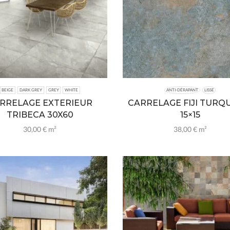
BEIGE
DARK GREY
GREY
WHITE
ANTI-DÉRAPANT
LISSE
RRELAGE EXTERIEUR
CARRELAGE FIJI TURQ
TRIBECA 30X60
15×15
30,00
€
m²
38,00
€
m²