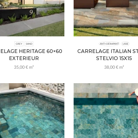
GREY
SAND
ANTI-DÉRAPANT
LISSE
ELAGE HERITAGE 60×60
CARRELAGE ITALIAN S
EXTERIEUR
STELVIO 15X15
35,00
€
m²
38,00
€
m²