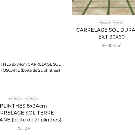
MEDIUM
WALNUT
CARRELAGE SOL DUR
EXT 30X60
30,00
€
m²
EXTÉRIEUR
INTÉRIEUR
PLINTHES 8x34cm
RRELAGE SOL TERRE
NE (boîte de 21 plinthes)
73,50
€