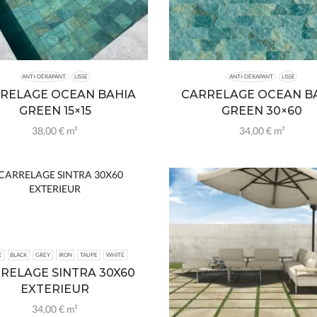
ANTI-DÉRAPANT
LISSE
ANTI-DÉRAPANT
LISSE
RELAGE OCEAN BAHIA
CARRELAGE OCEAN B
GREEN 15×15
GREEN 30×60
38,00
€
m²
34,00
€
m²
E
BLACK
GREY
IRON
TAUPE
WHITE
RELAGE SINTRA 30X60
EXTERIEUR
34,00
€
m²