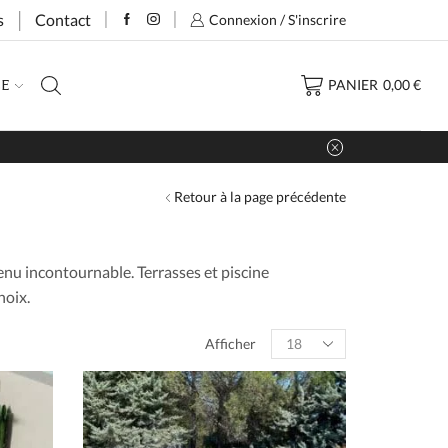
s
Contact
Connexion / S'inscrire
PANIER
0,00
€
CE
Retour à la page précédente
enu incontournable. Terrasses et piscine
hoix.
Products
Afficher
per
page