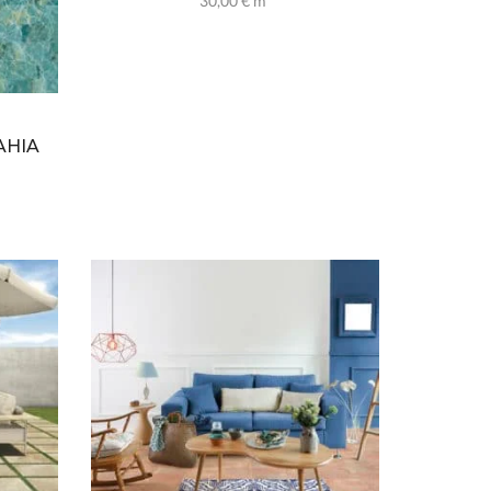
30,00
€
m²
AHIA