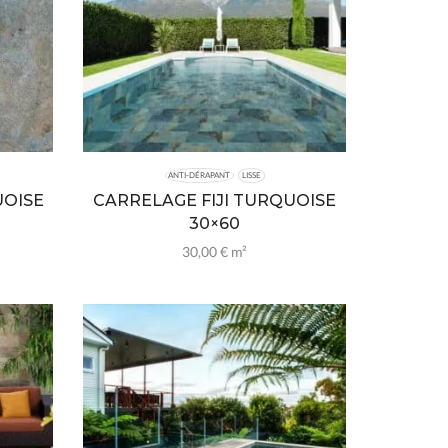
ANTI-DÉRAPANT
LISSE
UOISE
CARRELAGE FIJI TURQUOISE
30×60
30,00
€
m²