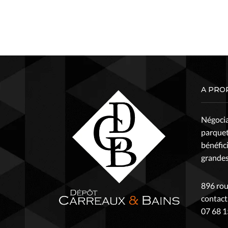
A PRO
Négocian
parquet
bénéfic
grandes,
896 rou
contac
07 68 1