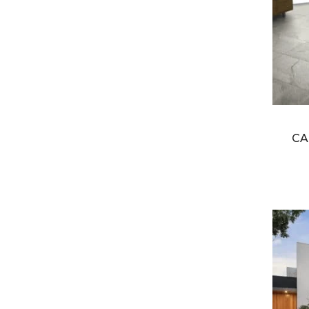
Medium
(1)
Sand
(1)
Taupe
(1)
Walnut
(1)
white
(2)
CA