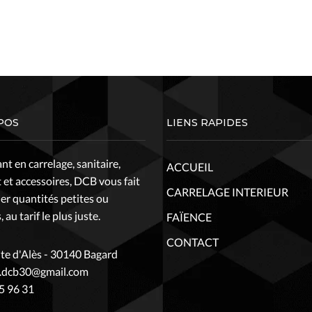
POS
LIENS RAPIDES
t en carrelage, sanitaire,
ACCUEIL
 et accessoires, DCB vous fait
CARRELAGE INTERIEUR
ier quantités petites ou
 au tarif le plus juste.
FAÏENCE
CONTACT
te d'Alès - 30140 Bagard
t.dcb30@gmail.com
5 96 31