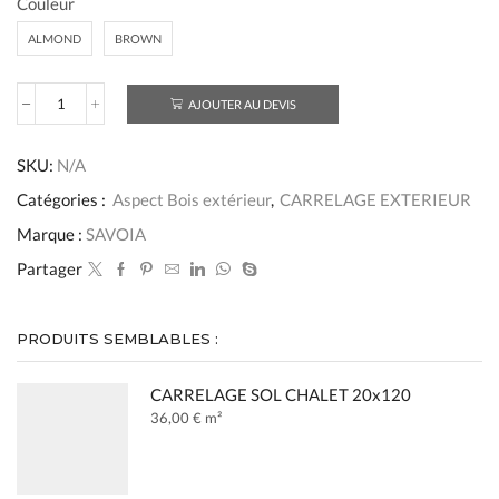
Couleur
ALMOND
BROWN
AJOUTER AU DEVIS
quantité
de
CARRELAGE
SKU:
N/A
SOL
CHALET
Catégories :
Aspect Bois extérieur
,
CARRELAGE EXTERIEUR
EXTERIEUR
20x120
Marque :
SAVOIA
Partager
PRODUITS SEMBLABLES :
CARRELAGE SOL CHALET 20x120
36,00
€
m²