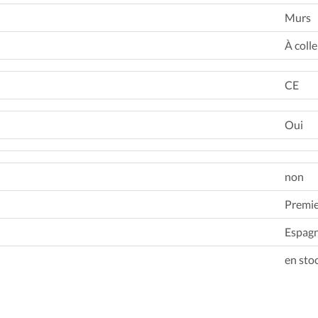
Murs
À colle
CE
Oui
non
Premie
Espag
en sto