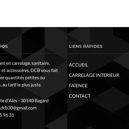
POS
LIENS RAPIDES
t en carrelage, sanitaire,
ACCUEIL
 et accessoires, DCB vous fait
CARRELAGE INTERIEUR
ier quantités petites ou
 au tarif le plus juste.
FAÏENCE
CONTACT
te d'Alès - 30140 Bagard
t.dcb30@gmail.com
5 96 31