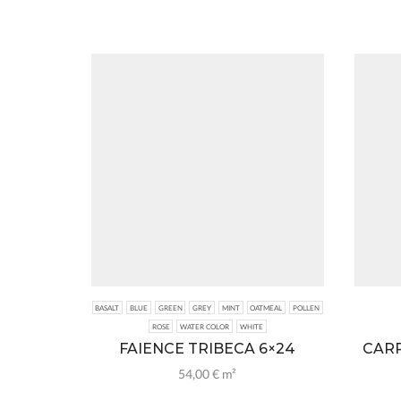
BASALT
BLUE
GREEN
GREY
MINT
OATMEAL
POLLEN
ROSE
WATER COLOR
WHITE
FAIENCE TRIBECA 6×24
CARR
54,00
€
m²