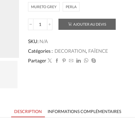
MURETO GREY
PERLA
AJOUTER AU DEVIS
quantité
de
FAÏENCE
SKU:
N/A
CANTERA
Catégories :
DECORATION
,
FAÏENCE
20x60
Partager
DESCRIPTION
INFORMATIONS COMPLÉMENTAIRES