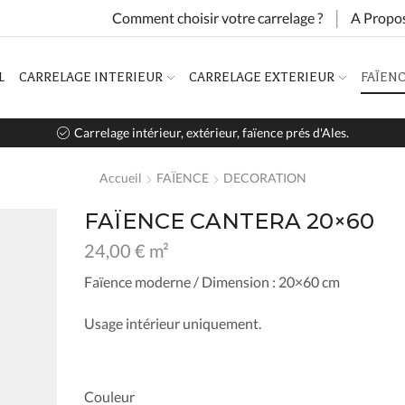
Comment choisir votre carrelage ?
A Propo
L
CARRELAGE INTERIEUR
CARRELAGE EXTERIEUR
FAÏEN
Votre commande livrée chez vous en 4 semaines
Accueil
FAÏENCE
DECORATION
FAÏENCE CANTERA 20×60
24,00
€
m²
Faïence moderne /
Dimension :
20×60 cm
Usage intérieur uniquement.
Couleur