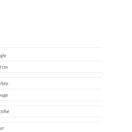
gle
0 cm
/bte
ouge
tifié
eur