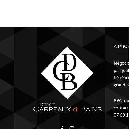
A PRO
Négocian
parquet
bénéfic
grandes,
896 rou
contac
07 68 1