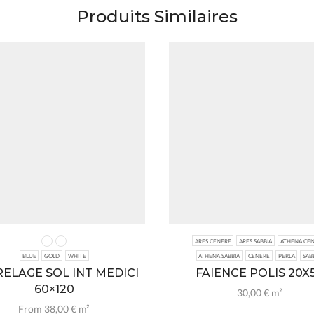
Produits Similaires
ARES CENERE
ARES SABBIA
ATHENA CE
BLUE
GOLD
WHITE
ATHENA SABBIA
CENERE
PERLA
SAB
ELAGE SOL INT MEDICI
FAIENCE POLIS 20X
60×120
30,00
€
m²
From
38,00
€
m²