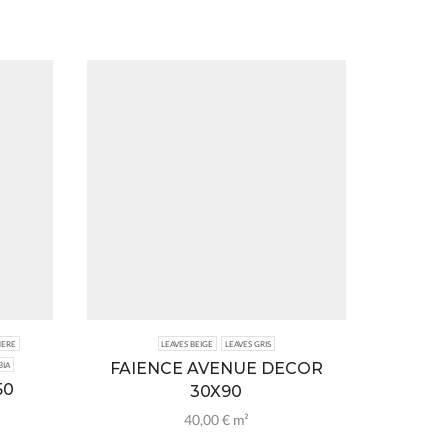
NERE
LEAVES BEIGE
LEAVES GRIS
BLACK
FAIENCE AVENUE DECOR
FAIE
BIA
50
30X90
40,00
€
m²