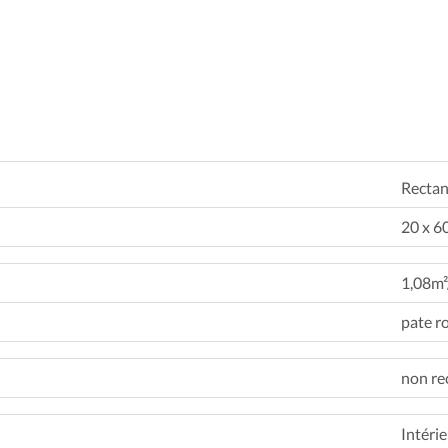
Rectan
20 x 6
1,08m²
pate r
non rec
Intéri