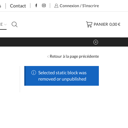
s
Contact
Connexion / S'inscrire
PANIER
0,00
€
CE
Retour à la page précédente
Selected static block was
removed or unpublished