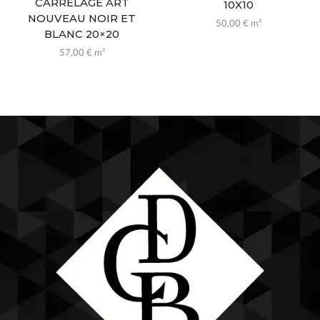
CARRELAGE ART
10X10
NOUVEAU NOIR ET
50,00
€
m²
BLANC 20×20
57,00
€
m²