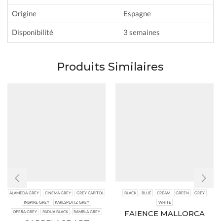
Origine
Espagne
Disponibilité
3 semaines
Produits Similaires
ALAMEDA GREY
CINEMA GREY
GREY CAPITOL
BLACK
BLUE
CREAM
GREEN
GREY
INSPIRE GREY
KARLSPLATZ GREY
WHITE
FAIENCE MALLORCA
OPERA GREY
PADUA BLACK
RAMBLA GREY