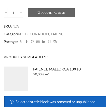
AJOUTER AU DEVIS
quantité
de
FAIENCE
SKU:
N/A
MALLORCA
6,5x20
Catégories :
DECORATION
,
FAÏENCE
Partager
PRODUITS SEMBLABLES :
FAIENCE MALLORCA 10X10
50,00
€
m²
Selected static block was removed or unpublished