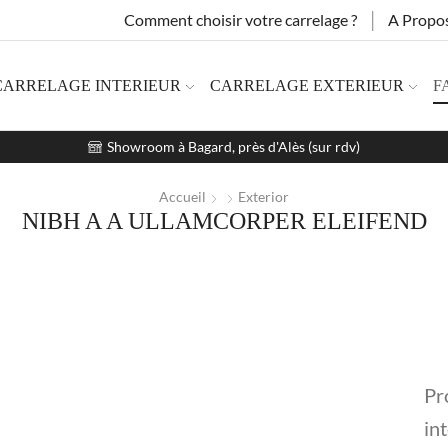
Comment choisir votre carrelage ?
A Propo
CARRELAGE INTERIEUR
CARRELAGE EXTERIEUR
F
Showroom à Bagard, près d'Alès (sur rdv)
Accueil
Exterior
NIBH A A ULLAMCORPER ELEIFEND
Pr
in