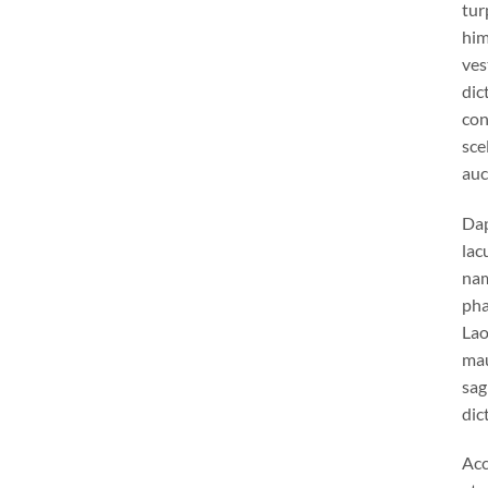
tur
hi
ve
dic
con
sce
auc
Dap
lac
nam
pha
Lao
mau
sag
dic
Acc