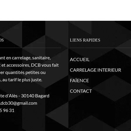
OS
LIENS RAPIDES
t en carrelage, sanitaire,
ACCUEIL
 et accessoires, DCB vous fait
CARRELAGE INTERIEUR
ier quantités petites ou
 au tarif le plus juste.
FAÏENCE
CONTACT
te d'Alès - 30140 Bagard
t.dcb30@gmail.com
5 96 31