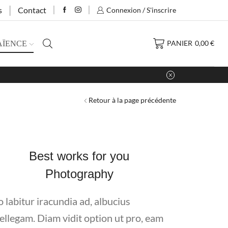
s
Contact
Connexion / S'inscrire
PANIER
0,00
€
AÏENCE
Retour à la page précédente
Best works for you
Photography
o labitur iracundia ad, albucius
tellegam. Diam vidit option ut pro, eam