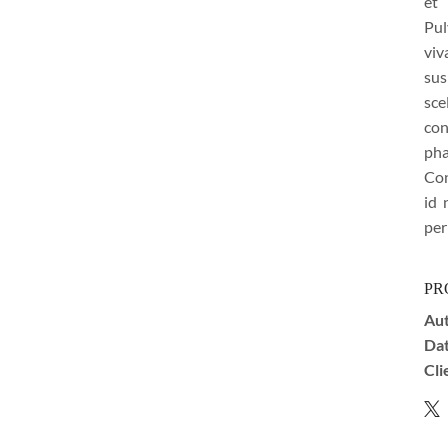
et 
Pul
viv
su
sc
con
pha
Con
id 
per
PR
Aut
Dat
Cli