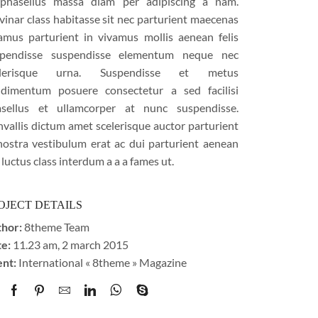
phasellus massa diam per adipiscing a nam.
vinar class habitasse sit nec parturient maecenas
amus parturient in vivamus mollis aenean felis
spendisse suspendisse elementum neque nec
elerisque urna. Suspendisse et metus
dimentum posuere consectetur a sed facilisi
sellus et ullamcorper at nunc suspendisse.
vallis dictum amet scelerisque auctor parturient
nostra vestibulum erat ac dui parturient aenean
 luctus class interdum a a a fames ut.
OJECT DETAILS
hor:
8theme Team
e:
11.23 am, 2 march 2015
ent:
International « 8theme » Magazine