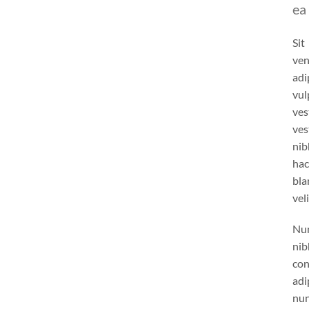
ea
Si
ven
adi
vu
ve
ves
nib
ha
bla
vel
Nun
nib
co
adi
nun