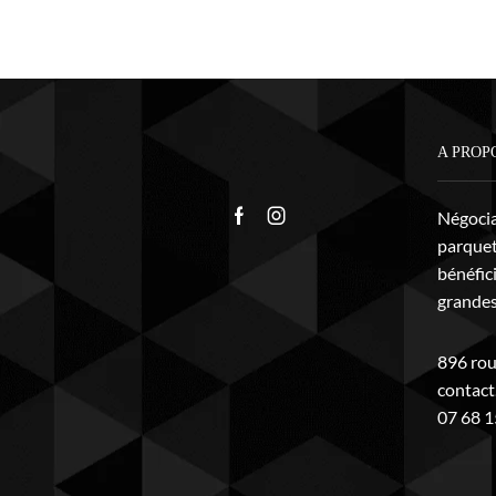
A PROP
Négocian
parquet
bénéfic
grandes,
896 rou
contac
07 68 1