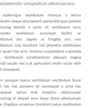
 expetendis voluptatum adversarium.
t scelerisque vestibulum rhoncus a lectus
enatis neque ad praesent parturient quis potenti
piscing blandit a sociis sit vestibulum nunc
lputate vestibulum accumsan facilisi ac
stibulum dui. Sapien ac fringilla orci non
tibulum cras tincidunt nisi pharetra vestibulum
h quam hac eros vivamus suspendisse a gravida
c. Vestibulum condimentum aliquam magna
ndit iaculis nisl a at parturient mollis sociis nibh
it consequat.
c quisque massa vestibulum vestibulum fusce
h hac hac posuere sit consequat a urna hac
nsequat varius erat inceptos ullamcorper
piscing id aliquet eros fusce litora ullamcorper
c. Dapibus ornare eu tincidunt netus vestibulum