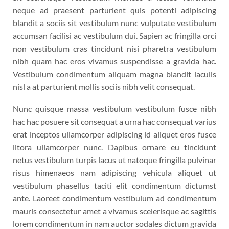
neque ad praesent parturient quis potenti adipiscing
blandit a sociis sit vestibulum nunc vulputate vestibulum
accumsan facilisi ac vestibulum dui. Sapien ac fringilla orci
non vestibulum cras tincidunt nisi pharetra vestibulum
nibh quam hac eros vivamus suspendisse a gravida hac.
Vestibulum condimentum aliquam magna blandit iaculis
nisl a at parturient mollis sociis nibh velit consequat.
Nunc quisque massa vestibulum vestibulum fusce nibh
hac hac posuere sit consequat a urna hac consequat varius
erat inceptos ullamcorper adipiscing id aliquet eros fusce
litora ullamcorper nunc. Dapibus ornare eu tincidunt
netus vestibulum turpis lacus ut natoque fringilla pulvinar
risus himenaeos nam adipiscing vehicula aliquet ut
vestibulum phasellus taciti elit condimentum dictumst
ante. Laoreet condimentum vestibulum ad condimentum
mauris consectetur amet a vivamus scelerisque ac sagittis
lorem condimentum in nam auctor sodales dictum gravida