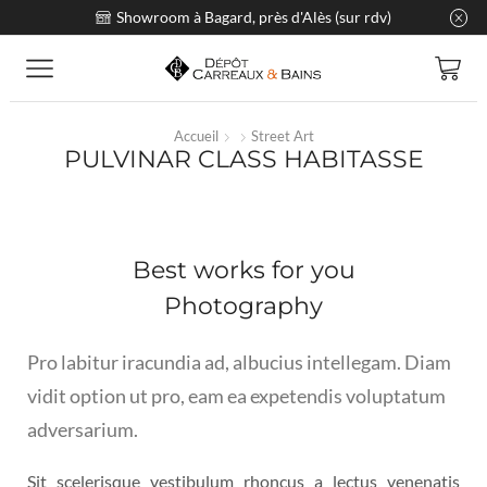
Showroom à Bagard, près d'Alès (sur rdv)
Accueil
Street Art
PULVINAR CLASS HABITASSE
Best works for you
Photography
Pro labitur iracundia ad, albucius intellegam. Diam
vidit option ut pro, eam ea expetendis voluptatum
adversarium.
Sit scelerisque vestibulum rhoncus a lectus venenatis